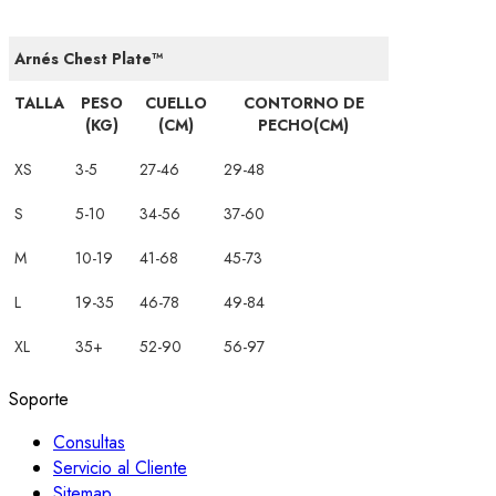
Arnés Chest Plate™
TALLA
PESO
CUELLO
CONTORNO DE
(KG)
(CM)
PECHO(CM)
XS
3-5
27-46
29-48
S
5-10
34-56
37-60
M
10-19
41-68
45-73
L
19-35
46-78
49-84
XL
35+
52-90
56-97
Soporte
Consultas
Servicio al Cliente
Sitemap