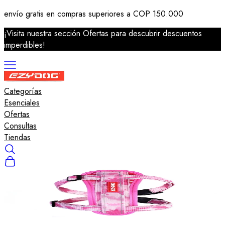
envío gratis en compras superiores a COP 150.000
¡Visita nuestra sección Ofertas para descubrir descuentos
imperdibles!
Categorías
Correas
Esenciales
Arneses
Ofertas
Collares
Consultas
Salvavidas
Tiendas
Accesorios