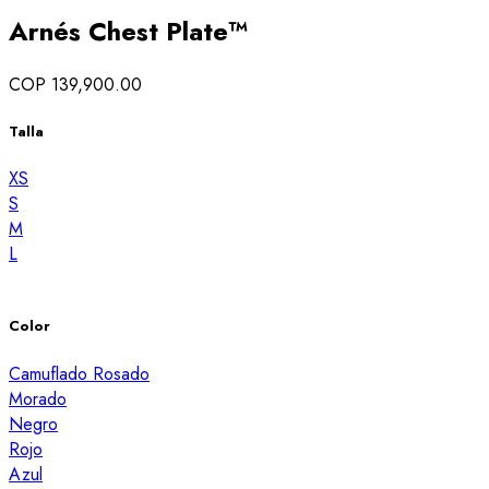
Arnés Chest Plate™
COP 139,900.00
Talla
XS
S
M
L
Color
Camuflado Rosado
Morado
Negro
Rojo
Azul