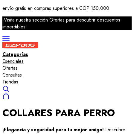
envío gratis en compras superiores a COP 150.000
¡Visita nuestra sección Ofertas para descubrir descuentos
imperdibles!
Categorías
Correas
Esenciales
Arneses
Ofertas
Collares
Consultas
Salvavidas
Tiendas
Accesorios
COLLARES PARA PERRO
¡Elegancia y seguridad para tu mejor amigo!
Descubre