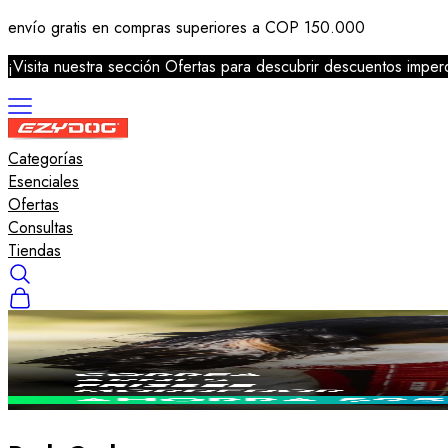
envío gratis en compras superiores a COP 150.000
¡Visita nuestra sección Ofertas para descubrir descuentos imperd
Categorías
Correas
Esenciales
Arneses
Ofertas
Collares
Consultas
Salvavidas
Tiendas
Accesorios