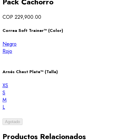
Pack Cachorro
COP 229,900.00
Correa Soft Trainer™ (Color)
Negro
Rojo
Arnés Chest Plate™ (Talla)
XS
S
M
L
Agotado
Productos Relacionados