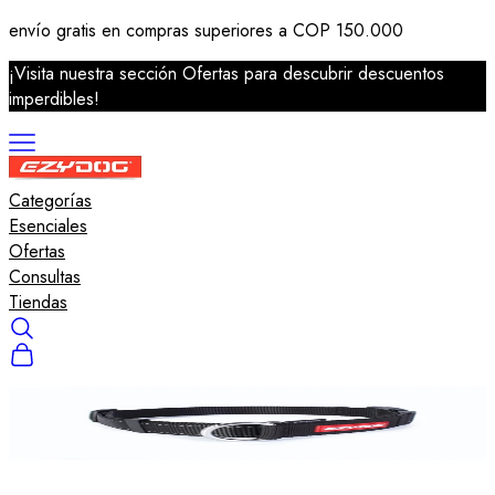
envío gratis en compras superiores a COP 150.000
¡Visita nuestra sección Ofertas para descubrir descuentos
imperdibles!
Categorías
Correas
Esenciales
Arneses
Ofertas
Collares
Consultas
Salvavidas
Tiendas
Accesorios