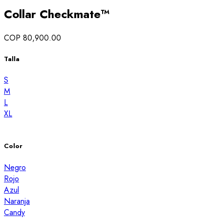
Collar Checkmate™
COP 80,900.00
Talla
S
M
L
XL
Color
Negro
Rojo
Azul
Naranja
Candy