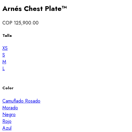
Arnés Chest Plate™
COP 125,900.00
Talla
XS
S
M
L
Color
Camuflado Rosado
Morado
Negro
Rojo
Azul