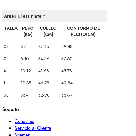
Arnés Chest Plate™
TALLA
PESO
CUELLO
CONTORNO DE
(KG)
(CM)
PECHO(CM)
XS
3-5
27-46
29-48
S
5-10
34-56
37-60
M
10-19
41-68
45-73
L
19-35
46-78
49-84
XL
35+
52-90
56-97
Soporte
Consultas
Servicio al Cliente
Sitemap