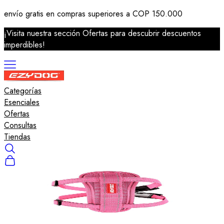
envío gratis en compras superiores a COP 150.000
¡Visita nuestra sección Ofertas para descubrir descuentos
imperdibles!
Categorías
Correas
Esenciales
Arneses
Ofertas
Collares
Consultas
Salvavidas
Tiendas
Accesorios