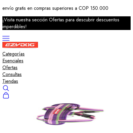
envío gratis en compras superiores a COP 150.000
¡Visita nuestra sección Ofertas para descubrir descuentos
imperdibles!
Categorías
Correas
Esenciales
Arneses
Ofertas
Collares
Consultas
Salvavidas
Tiendas
Accesorios