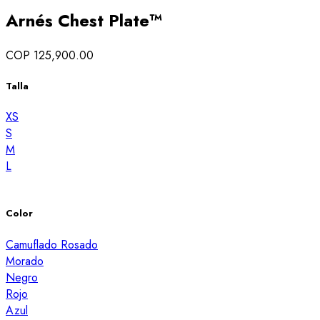
Arnés Chest Plate™
COP 125,900.00
Talla
XS
S
M
L
Color
Camuflado Rosado
Morado
Negro
Rojo
Azul