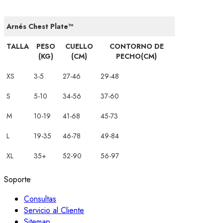
Arnés Chest Plate™
TALLA
PESO
CUELLO
CONTORNO DE
(KG)
(CM)
PECHO(CM)
XS
3-5
27-46
29-48
S
5-10
34-56
37-60
M
10-19
41-68
45-73
L
19-35
46-78
49-84
XL
35+
52-90
56-97
Soporte
Consultas
Servicio al Cliente
Sitemap