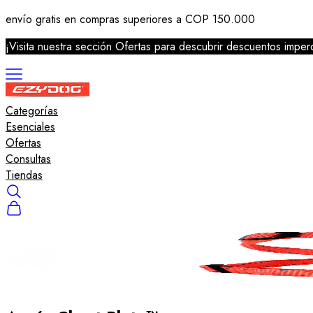
envío gratis en compras superiores a COP 150.000
¡Visita nuestra sección Ofertas para descubrir descuentos imperd
Categorías
Correas
Esenciales
Arneses
Ofertas
Collares
Consultas
Salvavidas
Tiendas
Accesorios