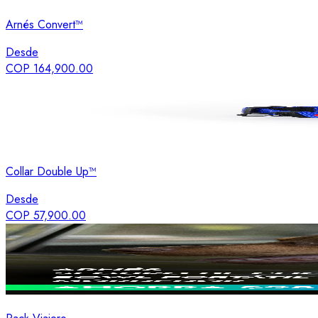
Arnés Convert™
Desde
COP 164,900.00
Collar Double Up™
Desde
COP 57,900.00