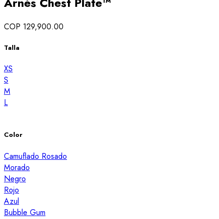
Arnés Chest Plate™
COP 129,900.00
Talla
XS
S
M
L
Color
Camuflado Rosado
Morado
Negro
Rojo
Azul
Bubble Gum