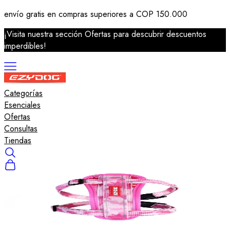
envío gratis en compras superiores a COP 150.000
¡Visita nuestra sección Ofertas para descubrir descuentos
imperdibles!
Categorías
Correas
Esenciales
Arneses
Ofertas
Collares
Consultas
Salvavidas
Tiendas
Accesorios