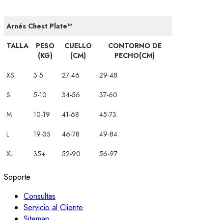
Arnés Chest Plate™
TALLA
PESO
CUELLO
CONTORNO DE
(KG)
(CM)
PECHO(CM)
XS
3-5
27-46
29-48
S
5-10
34-56
37-60
M
10-19
41-68
45-73
L
19-35
46-78
49-84
XL
35+
52-90
56-97
Soporte
Consultas
Servicio al Cliente
Sitemap