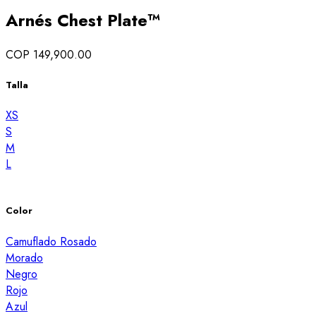
Arnés Chest Plate™
COP 149,900.00
Talla
XS
S
M
L
Color
Camuflado Rosado
Morado
Negro
Rojo
Azul